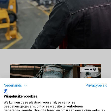
TOUCH
Nederlands
Privacybeleid
Wij gebruiken cookies
We kunnen deze plaatsen voor analyse van onze
bezoekersgegevens, om onze website te verbeteren,
In een productieomgeving
gepersonaliseerde inhoud te tonen en om u een geweldige website-