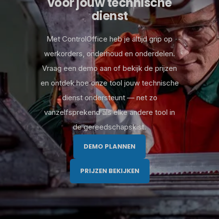
voor jouw technische
dienst
Met ControlOffice heb je altijd grip op
werkorders, onderhoud en onderdelen.
Vraag een demo aan of bekijk de prijzen
en ontdek hoe onze tool jouw technische
dienst ondersteunt — net zo
vanzelfsprekend als elke andere tool in
de gereedschapskist.
DEMO PLANNEN
PRIJZEN BEKIJKEN