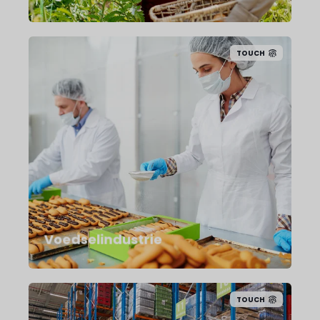
TOUCH
In de voedselindustrie
draait alles om
continuïteit, hygiëne en
naleving van strikte
regels. Als een machine
uitvalt of een
onderhoudsactie niet
traceerbaar is, kunnen de
gevolgen groot zijn.
Voedselindustrie
TOUCH