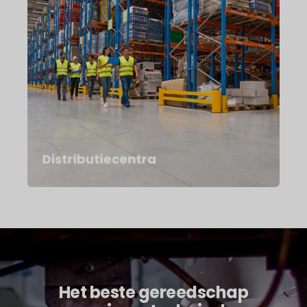
In distributiecentra is elke
storing een directe
bottleneck. Of het nu om
transportsystemen,
rolpoorten of
sorteerinstallaties gaat:
als iets stilvalt, stagneert
het hele proces.
Distributiecentra
Het beste gereedschap