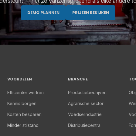
dersteunt — net zo vanzelfsprekend als elke andere to
DEMO PLANNEN
PRIJZEN BEKIJKEN
VOORDELEN
BRANCHE
TO
Efficiënter werken
Productiebedrijven
Obj
Kennis borgen
Agrarische sector
We
Kosten besparen
Voedselindustrie
Voo
Minder stilstand
Distributiecentra
For