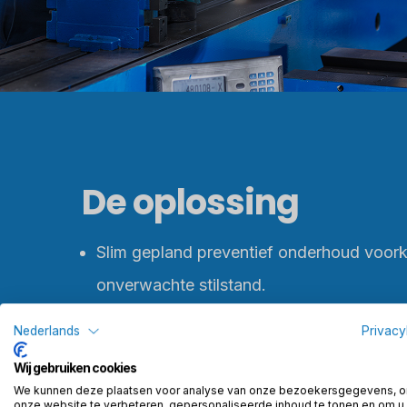
De oplossing
Slim gepland preventief onderhoud voor
onverwachte stilstand.
Werkorders met duidelijke taken en priori
Nederlands
Privacy
handelen.
Wij gebruiken cookies
We kunnen deze plaatsen voor analyse van onze bezoekersgegevens, 
Storingsdata inzichtelijk, zodat je gericht
onze website te verbeteren, gepersonaliseerde inhoud te tonen en om u