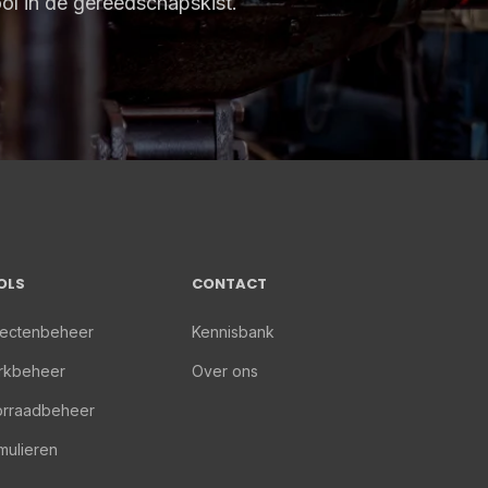
ol in de gereedschapskist.
OLS
CONTACT
ectenbeheer
Kennisbank
rkbeheer
Over ons
rraadbeheer
mulieren