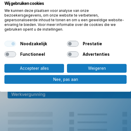
Wij gebruiken cookies
vergunningen of meldingen.
We kunnen deze plaatsen voor analyse van onze
bezoekersgegevens, om onze website te verbeteren,
Altijd centraal opgeslagen en gekoppeld aan
gepersonaliseerde inhoud te tonen en om u een geweldige website-
ervaring te bieden. Voor meer informatie over de cookies die we
objecten of werkorders.
gebruiken opent u de instellingen.
Direct digitaal in te vullen, ook op locatie via mobiel
Noodzakelijk
Prestatie
of tablet.
Functioneel
Advertenties
Accepteer alles
Weigeren
Nee, pas aan